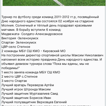
Турнир по футболу среди команд
2011-2012
гг.р, посвящённый
Дню народного единства состоялся 02 ноября на стадионе
Молния. Солнечный и тёплый день порадовал красивыми
матчами. В борьбу вступили 6 команд:
Медвежата- Солдато-Александровское
Виктория -Зеленокумск
Спартак- Зеленокумск
ЦВР-село Степное
2 команды МБУ СШ КМО - Кировский МО
На построении директор спортивной школы Максим Николаевич
напомнил всем историю праздника День народного единства. И
объявил девизом турнира слова "Пока мы едины, мы не
победимы!"
1 место заняла команда МБУ СШ КМО
2 место ЦВР с.Степное
3 место Спартак
Лучший вратарь Переверза Артём
Лучший игрок Штронда Максим
Лучший защитник Муртазалиев Саид
Лучший защитник Борисов Иван
Лучший полузащитник Верховцев Евгений